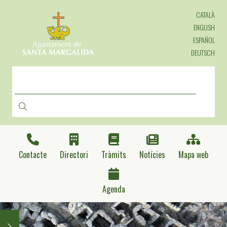
Vés
CATALÀ
al
contingut
ENGLISH
ESPAÑOL
DEUTSCH
CERCA
Contacte
Directori
Tràmits
Notícies
Mapa web
Agenda