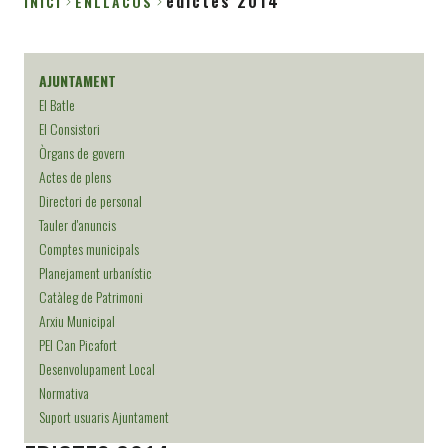
edictes 2014
INICI
ENLLACOS
Fil
d'Ariadna
AJUNTAMENT
El Batle
El Consistori
Òrgans de govern
Actes de plens
Directori de personal
Tauler d'anuncis
Comptes municipals
Planejament urbanístic
Catàleg de Patrimoni
Arxiu Municipal
PEI Can Picafort
Desenvolupament Local
Normativa
Suport usuaris Ajuntament