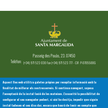
Passeig des Pouàs, 23. 07450
Telèfon
(+34) 971 523 030 Fax (+34) 971 523 777 - CIF: P-0705500G
Aquest lloc web utilitza galetes pròpies per recopilar informació amb la
finalitat de millorar els nostresserveis. Si continua navegant, suposa
INICI
AJUNTAMENT
EL NOSTRE MUNICIPI
l'acceptació de la instal·lació de les mateixes. L'usuarité la possibilitat de
Footer
SERVEIS MUNICIPALS
TOTES LES NOTÍCIES
configurar el seu navegador podent, si així ho desitja, impedir que siguin
menu
instal·ladesen el seu disc dur, encara que haurà de tenir en compte que