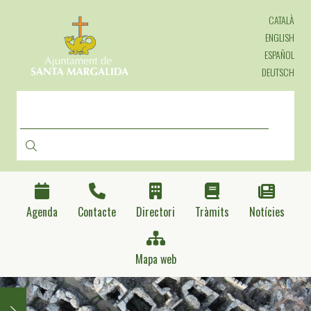
Vés
CATALÀ
al
contingut
ENGLISH
ESPAÑOL
DEUTSCH
CERCA
Agenda
Contacte
Directori
Tràmits
Notícies
Mapa web