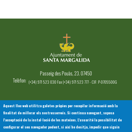
Passeig des Pouàs, 23. 07450
Telèfon
(+34) 971 523 030 Fax (+34) 971 523 777 - CIF: P-0705500G
Aquest lloc web utilitza galetes pròpies per recopilar informació amb la
finalitat de millorar els nostresserveis. Si continua navegant, suposa
INICI
AJUNTAMENT
EL NOSTRE MUNICIPI
l'acceptació de la instal·lació de les mateixes. L'usuarité la possibilitat de
Footer
SERVEIS MUNICIPALS
TOTES LES NOTÍCIES
configurar el seu navegador podent, si així ho desitja, impedir que siguin