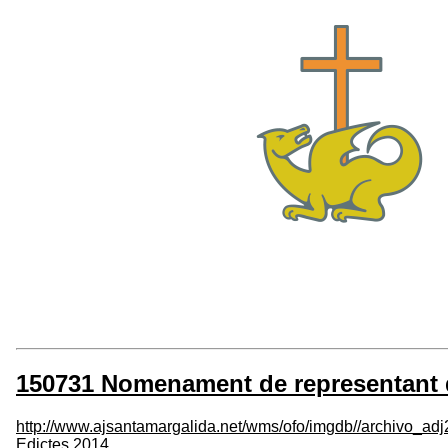
150731 Nomenament de representant d
http://www.ajsantamargalida.net/wms/ofo/imgdb//archivo_ad
Edictes 2014