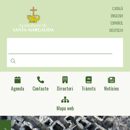
Direkt
CATALÀ
zum
Inhalt
ENGLISH
ESPAÑOL
DEUTSCH
SUCHE
Agenda
Contacte
Directori
Tràmits
Notícies
Mapa web