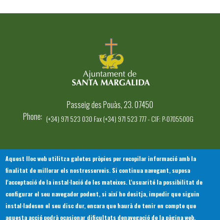
Passeig des Pouàs, 23. 07450
Phone
(+34) 971 523 030 Fax (+34) 971 523 777 - CIF: P-0705500G
Aquest lloc web utilitza galetes pròpies per recopilar informació amb la
finalitat de millorar els nostresserveis. Si continua navegant, suposa
INICI
AJUNTAMENT
EL NOSTRE MUNICIPI
l'acceptació de la instal·lació de les mateixes. L'usuarité la possibilitat de
Footer
SERVEIS MUNICIPALS
TOTES LES NOTÍCIES
configurar el seu navegador podent, si així ho desitja, impedir que siguin
menu
instal·ladesen el seu disc dur, encara que haurà de tenir en compte que
aquesta acció podrà ocasionar dificultats denavegació de la pàgina web.