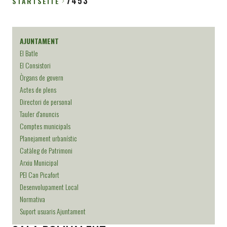
7453
STARTSEITE
Breadcrumb
AJUNTAMENT
El Batle
El Consistori
Òrgans de govern
Actes de plens
Directori de personal
Tauler d'anuncis
Comptes municipals
Planejament urbanístic
Catàleg de Patrimoni
Arxiu Municipal
PEI Can Picafort
Desenvolupament Local
Normativa
Suport usuaris Ajuntament