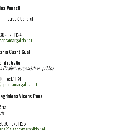
Mas Vanrell
ministració General
0 - ext.1124
antamargalida.net
aria Cuart Gual
Administratiu
 Picafort i ocupació de via pública
0 - ext.1164
ajsantamargalida.net
agdalena Vicens Pons
ria
ria
0 - ext.1125
ens@ajsantamargalida.net