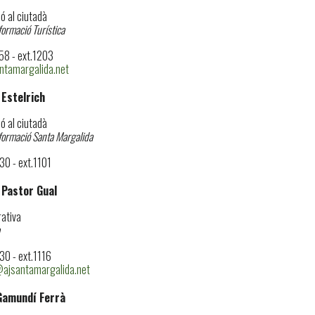
ó al ciutadà
formació Turística
8 - ext.1203
ntamargalida.net
 Estelrich
ó al ciutadà
nformació Santa Margalida
0 - ext.1101
 Pastor Gual
ativa
0 - ext.1116
ajsantamargalida.net
Gamundí Ferrà