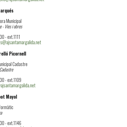
Marqués
ora Municipal
 - Vies i obres
0 - ext.1111
s@ajsantamargalida.net
elló Picornell
unicipal Cadastre
 Cadastre
0 - ext.1109
@ajsantamargalida.net
bot Mayol
formàtic
ca
0 - ext.1146