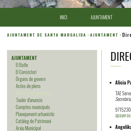
INICI
AJUNTAMENT
Dir
AJUNTAMENT DE SANTA MARGALIDA
AJUNTAMENT
Breadcrumb
DIRE
AJUNTAMENT
El Batle
El Consistori
Òrgans de govern
Alicia 
Actes de plens
Directori de personal
TAE Serve
Secretaria
Tauler d'anuncis
Comptes municipals
97152303
Planejament urbanístic
apayeras
Catàleg de Patrimoni
Angelik
Arxiu Municipal