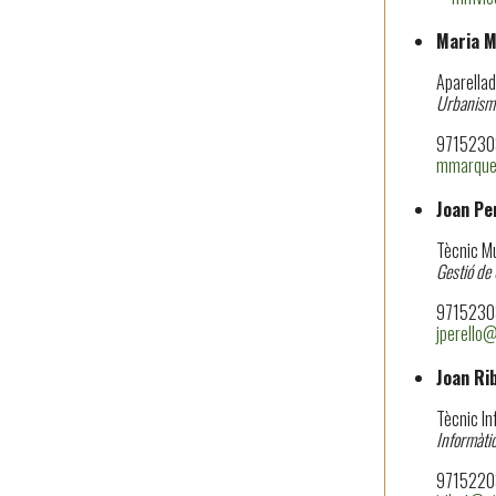
Maria 
Aparellad
Urbanisme
97152303
mmarque
Joan Per
Tècnic M
Gestió de
97152303
jperello
Joan Ri
Tècnic In
Informàti
97152203