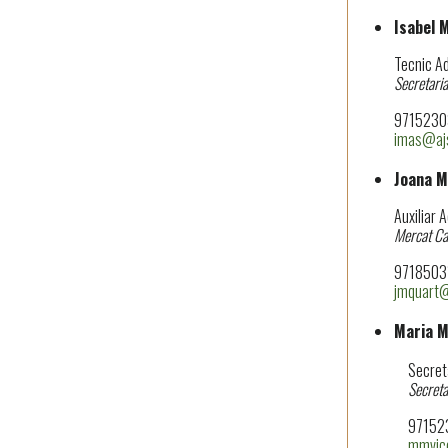
Isabel 
Tecnic Ad
Secretaria
97152303
imas@ajs
Joana M
Auxiliar 
Mercat Can
97185031
jmquart@
Maria M
Secretà
Secreta
97152303
mmvic