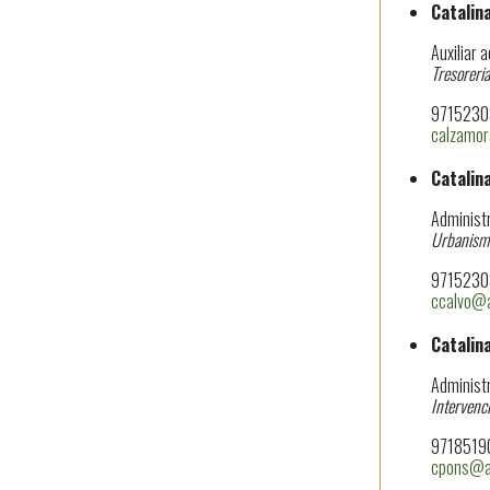
Catalin
Auxiliar 
Tresoreria
97152303
calzamor
Catalin
Administr
Urbanisme
97152303
ccalvo@a
Catalin
Administr
Intervenc
97185190
cpons@aj