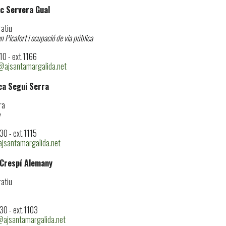
c Servera Gual
atiu
 Picafort i ocupació de via pública
0 - ext.1166
@ajsantamargalida.net
ca Segui Serra
ra
0 - ext.1115
jsantamargalida.net
 Crespí Alemany
atiu
0 - ext.1103
@ajsantamargalida.net