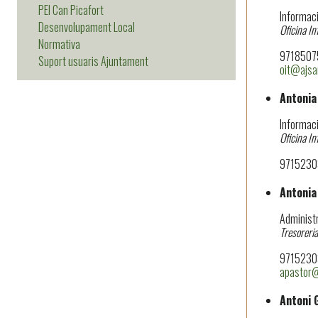
PEI Can Picafort
Informaci
Desenvolupament Local
Oficina In
Normativa
97185075
Suport usuaris Ajuntament
oit@ajsa
Antonia
Informaci
Oficina I
97152303
Antonia
Administr
Tresoreria
97152303
apastor@
Antoni 