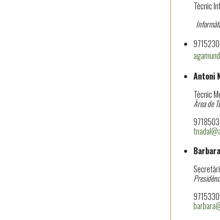
Tècnic In
Informàt
97152303
agamundi
Antoni 
Tècnic M
Àrea de T
97185031
tnadal@a
Barbara
Secretàri
Presidènci
97153303
barbara@