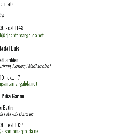
formàtic
ica
0 - ext.1148
@ajsantamargalida.net
Nadal Luis
edi ambient
urisme, Comerç i Medi ambient
0 - ext.1171
jsantamargalida.net
 Piña Garau
a Batlia
a i Serveis Generals
0 - ext.1034
ajsantamargalida.net