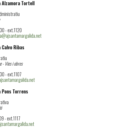
a Alzamora Tortell
administratiu
0 - ext.1120
a@ajsantamargalida.net
a Calvo Ribas
atiu
 - Vies i obres
0 - ext.1107
jsantamargalida.net
a Pons Torrens
ativa
ió
9 - ext.1117
santamargalida.net