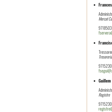
Frances
Administr
Mercat Can
97185031
fservera
Francis
Tressore
Tresoreria
97152303
fsegui@a
Guillem
Administr
Registre
97152303
registre