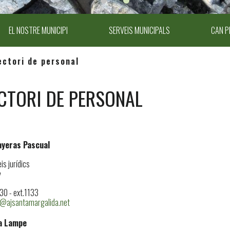
EL NOSTRE MUNICIPI
SERVEIS MUNICIPALS
CAN P
ectori de personal
CTORI DE PERSONAL
Payeras Pascual
is jurídics
0 - ext.1133
@ajsantamargalida.net
a Lampe