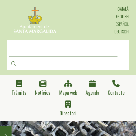
Direkt
CATALÀ
zum
Inhalt
ENGLISH
ESPAÑOL
DEUTSCH
SUCHE
Tràmits
Notícies
Mapa web
Agenda
Contacte
Directori