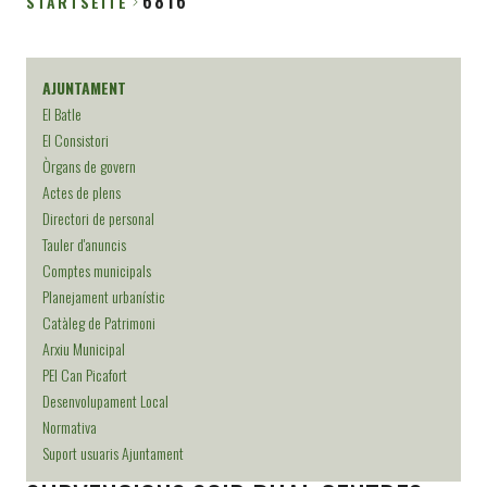
6816
STARTSEITE
Breadcrumb
AJUNTAMENT
El Batle
El Consistori
Òrgans de govern
Actes de plens
Directori de personal
Tauler d'anuncis
Comptes municipals
Planejament urbanístic
Catàleg de Patrimoni
Arxiu Municipal
PEI Can Picafort
Desenvolupament Local
Normativa
Suport usuaris Ajuntament