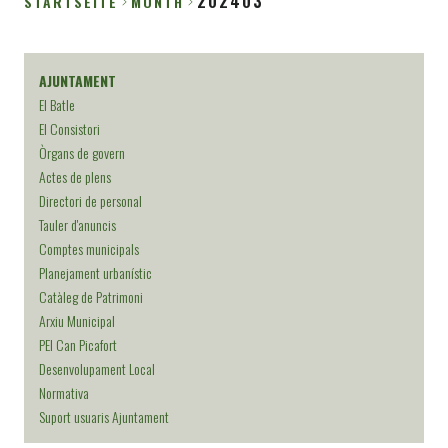
202403
STARTSEITE
MONTH
Breadcrumb
AJUNTAMENT
El Batle
El Consistori
Òrgans de govern
Actes de plens
Directori de personal
Tauler d'anuncis
Comptes municipals
Planejament urbanístic
Catàleg de Patrimoni
Arxiu Municipal
PEI Can Picafort
Desenvolupament Local
Normativa
Suport usuaris Ajuntament