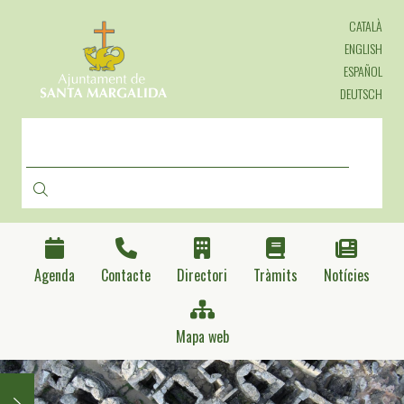
Direkt
CATALÀ
zum
Inhalt
ENGLISH
ESPAÑOL
DEUTSCH
SUCHE
Agenda
Contacte
Directori
Tràmits
Notícies
Mapa web