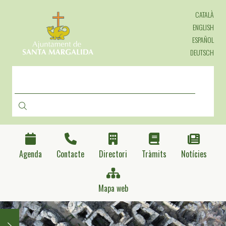
Vés
CATALÀ
al
contingut
ENGLISH
ESPAÑOL
DEUTSCH
CERCA
Agenda
Contacte
Directori
Tràmits
Notícies
Mapa web