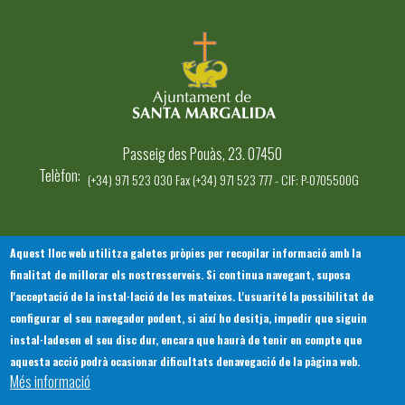
Passeig des Pouàs, 23. 07450
Telèfon
(+34) 971 523 030 Fax (+34) 971 523 777 - CIF: P-0705500G
Aquest lloc web utilitza galetes pròpies per recopilar informació amb la
finalitat de millorar els nostresserveis. Si continua navegant, suposa
INICI
AJUNTAMENT
EL NOSTRE MUNICIPI
l'acceptació de la instal·lació de les mateixes. L'usuarité la possibilitat de
Footer
SERVEIS MUNICIPALS
TOTES LES NOTÍCIES
configurar el seu navegador podent, si així ho desitja, impedir que siguin
menu
instal·ladesen el seu disc dur, encara que haurà de tenir en compte que
1
aquesta acció podrà ocasionar dificultats denavegació de la pàgina web.
Més informació
-
© Ajuntament de Santa Margalida