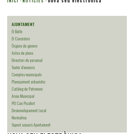
nova seu electronica
INICI
NOTICIES
Fil
d'Ariadna
AJUNTAMENT
El Batle
El Consistori
Òrgans de govern
Actes de plens
Directori de personal
Tauler d'anuncis
Comptes municipals
Planejament urbanístic
Catàleg de Patrimoni
Arxiu Municipal
PEI Can Picafort
Desenvolupament Local
Normativa
Suport usuaris Ajuntament