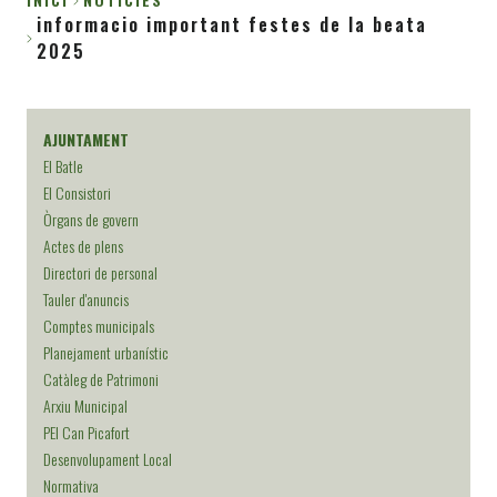
informacio important festes de la beata
Fil
2025
d'Ariadna
AJUNTAMENT
El Batle
El Consistori
Òrgans de govern
Actes de plens
Directori de personal
Tauler d'anuncis
Comptes municipals
Planejament urbanístic
Catàleg de Patrimoni
Arxiu Municipal
PEI Can Picafort
Desenvolupament Local
Normativa