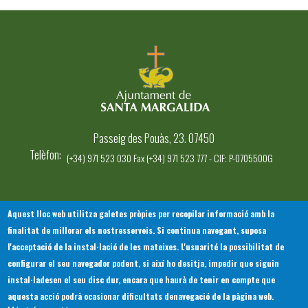
Passeig des Pouàs, 23. 07450
Telèfon
(+34) 971 523 030 Fax (+34) 971 523 777 - CIF: P-0705500G
Aquest lloc web utilitza galetes pròpies per recopilar informació amb la
finalitat de millorar els nostresserveis. Si continua navegant, suposa
INICI
AJUNTAMENT
EL NOSTRE MUNICIPI
l'acceptació de la instal·lació de les mateixes. L'usuarité la possibilitat de
Footer
SERVEIS MUNICIPALS
TOTES LES NOTÍCIES
configurar el seu navegador podent, si així ho desitja, impedir que siguin
menu
instal·ladesen el seu disc dur, encara que haurà de tenir en compte que
1
aquesta acció podrà ocasionar dificultats denavegació de la pàgina web.