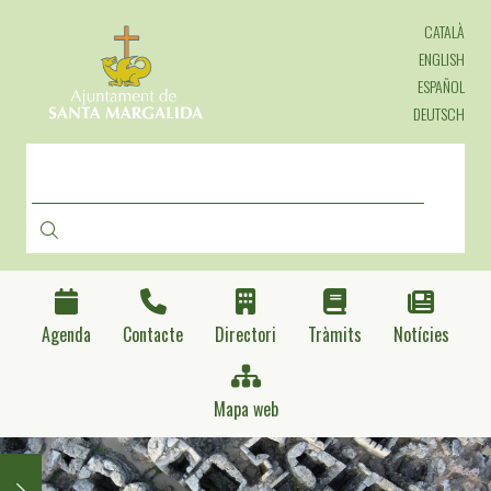
Vés
CATALÀ
al
contingut
ENGLISH
ESPAÑOL
DEUTSCH
CERCA
Agenda
Contacte
Directori
Tràmits
Notícies
Mapa web