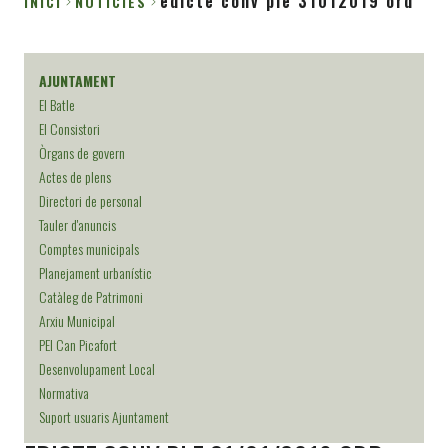
edicte conv ple 31012019 ord
INICI
NOTICIES
Fil
d'Ariadna
AJUNTAMENT
El Batle
El Consistori
Òrgans de govern
Actes de plens
Directori de personal
Tauler d'anuncis
Comptes municipals
Planejament urbanístic
Catàleg de Patrimoni
Arxiu Municipal
PEI Can Picafort
Desenvolupament Local
Normativa
Suport usuaris Ajuntament