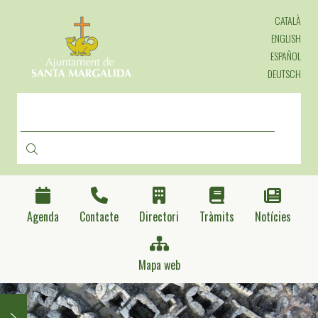
Vés
CATALÀ
al
contingut
ENGLISH
ESPAÑOL
DEUTSCH
CERCA
Agenda
Contacte
Directori
Tràmits
Notícies
Mapa web