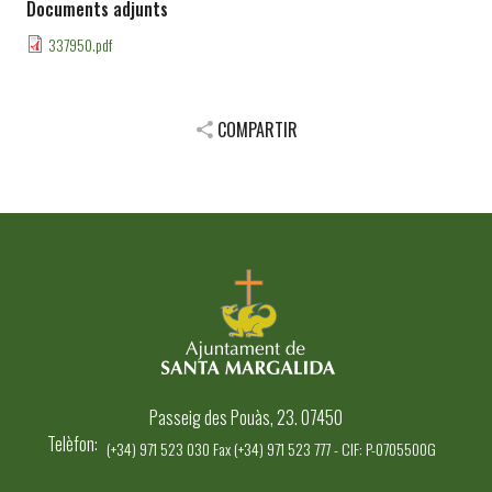
Documents adjunts
337950.pdf
COMPARTIR
Passeig des Pouàs, 23. 07450
Telèfon
(+34) 971 523 030 Fax (+34) 971 523 777 - CIF: P-0705500G