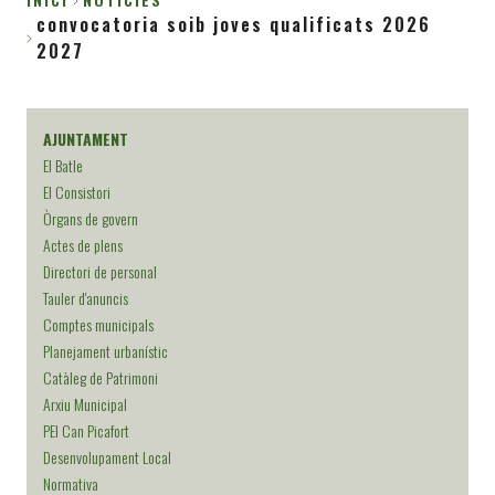
convocatoria soib joves qualificats 2026
Fil
2027
d'Ariadna
AJUNTAMENT
El Batle
El Consistori
Òrgans de govern
Actes de plens
Directori de personal
Tauler d'anuncis
Comptes municipals
Planejament urbanístic
Catàleg de Patrimoni
Arxiu Municipal
PEI Can Picafort
Desenvolupament Local
Normativa