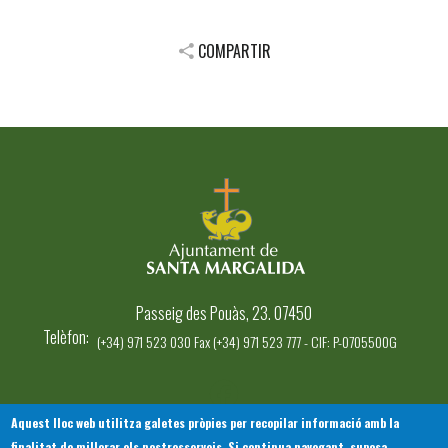
COMPARTIR
Passeig des Pouàs, 23. 07450
Telèfon
(+34) 971 523 030 Fax (+34) 971 523 777 - CIF: P-0705500G
Aquest lloc web utilitza galetes pròpies per recopilar informació amb la
finalitat de millorar els nostresserveis. Si continua navegant, suposa