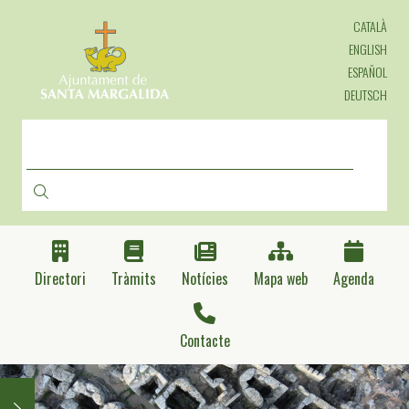
Vés
CATALÀ
al
contingut
ENGLISH
ESPAÑOL
DEUTSCH
CERCA
Directori
Tràmits
Notícies
Mapa web
Agenda
Contacte