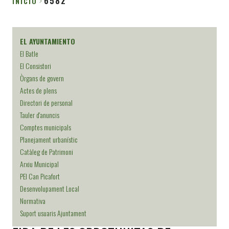
6582
INICIO
Sobrescribir
enlaces
EL AYUNTAMIENTO
de
El Batle
ayuda
El Consistori
a
Òrgans de govern
la
Actes de plens
Directori de personal
navegación
Tauler d'anuncis
Comptes municipals
Planejament urbanístic
Catàleg de Patrimoni
Arxiu Municipal
PEI Can Picafort
Desenvolupament Local
Normativa
Suport usuaris Ajuntament