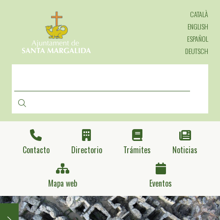
Pasar
CATALÀ
al
contenido
ENGLISH
principal
ESPAÑOL
DEUTSCH
BUSCAR
Contacto
Directorio
Trámites
Noticias
Mapa web
Eventos