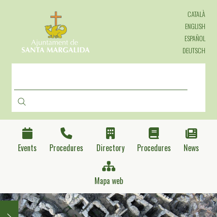
Skip
CATALÀ
to
main
ENGLISH
content
ESPAÑOL
DEUTSCH
SEARCH
Events
Procedures
Directory
Procedures
News
Mapa web