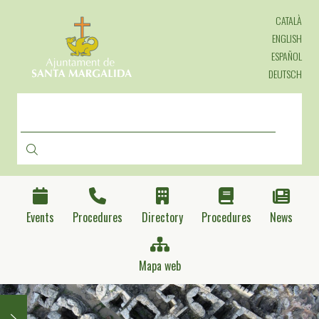
Skip
CATALÀ
to
main
ENGLISH
content
ESPAÑOL
DEUTSCH
SEARCH
Events
Procedures
Directory
Procedures
News
Mapa web