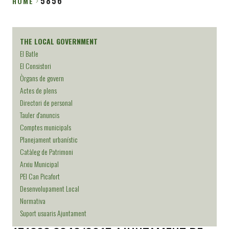
5856
HOME
Breadcrumb
THE LOCAL GOVERNMENT
El Batle
El Consistori
Òrgans de govern
Actes de plens
Directori de personal
Tauler d'anuncis
Comptes municipals
Planejament urbanístic
Catàleg de Patrimoni
Arxiu Municipal
PEI Can Picafort
Desenvolupament Local
Normativa
Suport usuaris Ajuntament