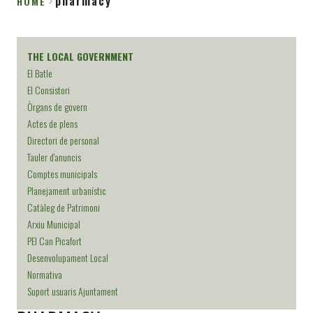
pharmacy
HOME
Breadcrumb
THE LOCAL GOVERNMENT
El Batle
El Consistori
Òrgans de govern
Actes de plens
Directori de personal
Tauler d'anuncis
Comptes municipals
Planejament urbanístic
Catàleg de Patrimoni
Arxiu Municipal
PEI Can Picafort
Desenvolupament Local
Normativa
Suport usuaris Ajuntament