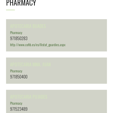
PHARMACY
APOTECARIA BUADES
Pharmacy
971850283
http://www.cofib.es/es/llistat_guardies.aspx
APOTECARIA MNA. JUAN
Pharmacy
971850400
APOTECARIA PUJADES
Pharmacy
971523489