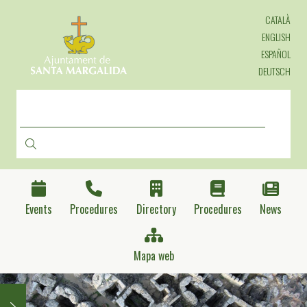
Skip
CATALÀ
to
main
ENGLISH
content
ESPAÑOL
DEUTSCH
SEARCH
Events
Procedures
Directory
Procedures
News
Mapa web