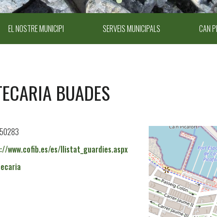
EL NOSTRE MUNICIPI
SERVEIS MUNICIPALS
CAN P
ECARIA BUADES
850283
://www.cofib.es/es/llistat_guardies.aspx
ecaria