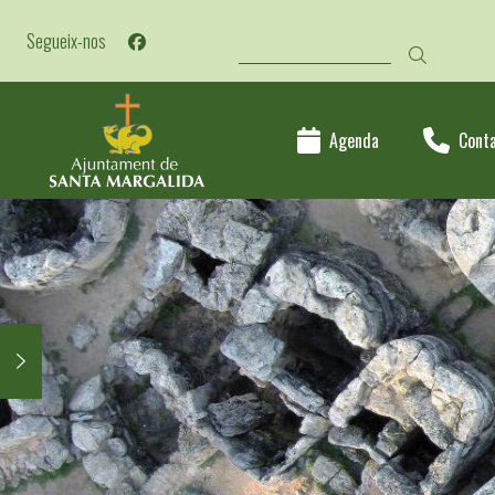
Vés
CERCA
al
Segueix-nos
contingut
Agenda
Cont