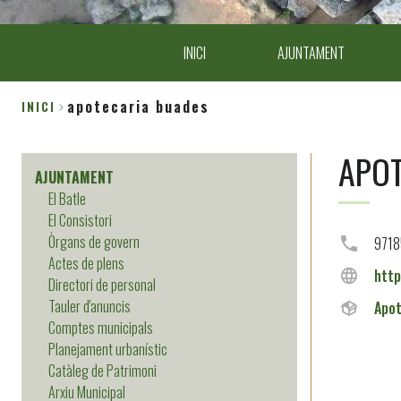
INICI
AJUNTAMENT
apotecaria buades
INICI
Fil
APOT
d'Ariadna
AJUNTAMENT
El Batle
El Consistori
Òrgans de govern
971
Actes de plens
http
Directori de personal
Tauler d'anuncis
Apot
Comptes municipals
Planejament urbanístic
Catàleg de Patrimoni
Arxiu Municipal